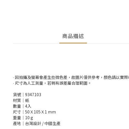
商品描述
∙ 因拍攝及螢幕會產生些微色差，故圖片僅供參考，顏色請以實
∙ 尺寸為人工測量，若稍有誤差屬合理範圍。
貨號│9347103
材質│紙
數量│4入
尺寸│50Ｘ105Ｘ1 mm
重量│10 g
產地│台灣設計 / 中國生產