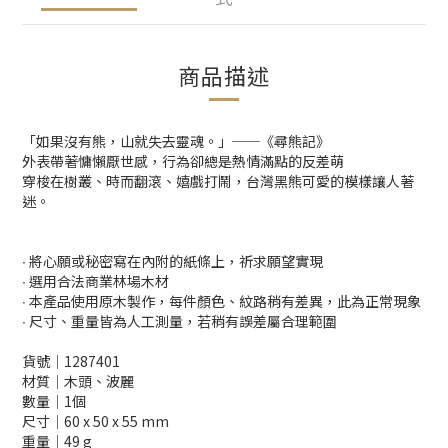
商品描述
「如果沒有熊，山就失去靈魂。」──《尋熊記》
外表帶著慵懶厭世感，行為卻總是熱情滿點的反差萌
穿梭在樹叢、時而翻滾、嬉戲打鬧，台灣黑熊可愛的模樣讓人著
迷。
∙ 將心願或秘密寫在內附的紙條上，祈求願望實現
∙ 選用合法商業林場木材
∙ 本產品使用原木製作，每件顏色、紋路稍有差異，此為正常現象
∙ 尺寸、重量皆為人工測量，若稍有誤差屬合理範圍
貨號│1287401
材質│木頭、波麗
數量│1個
尺寸│60 x 50 x 55 mm
重量│49 g