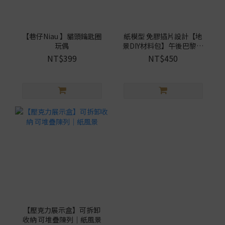
【巷仔Niau 】貓頭鑰匙圈
紙模型 免膠插片設計【地
玩偶
景DIY材料包】午後巴黎｜
9026821 紙風景
NT$399
NT$450
【壓克力展示盒】可拆卸
收納 可堆疊陳列｜紙風景