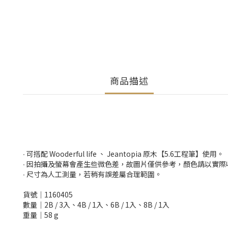
商品描述
∙ 可搭配 Wooderful life 、 Jeantopia 原木【5.6工程筆】使用。
∙ 因拍攝及螢幕會產生些微色差，故圖片僅供參考，顏色請以實際
∙ 尺寸為人工測量，若稍有誤差屬合理範圍。
貨號│1160405
數量│2B / 3入、4B / 1入、6B / 1入、8B / 1入
重量│58 g