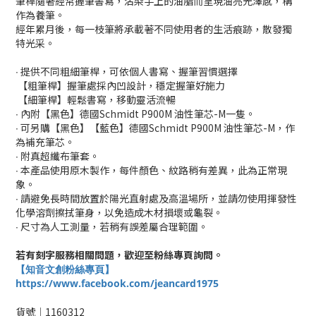
筆桿隨著經常握筆書寫，沾染手上的油脂而呈現油亮光澤感，稱
作為養筆。
經年累月後，每一枝筆將承載著不同使用者的生活痕跡，散發獨
特光采。
∙ 提供不同粗細筆桿，可依個人書寫、握筆習慣選擇
【粗筆桿】握筆處採內凹設計，穩定握筆好施力
【細筆桿】輕鬆書寫，移動靈活流暢
∙ 內附【黑色】德國Schmidt P900M 油性筆芯-M一隻。
∙ 可另購【黑色】【藍色】德國Schmidt P900M 油性筆芯-M，作
為補充筆芯。
∙ 附真超纖布筆套。
∙ 本產品使用原木製作，每件顏色、紋路稍有差異，此為正常現
象。
∙ 請避免長時間放置於陽光直射處及高溫場所，並請勿使用揮發性
化學溶劑擦拭筆身，以免造成木材損壞或龜裂。
∙ 尺寸為人工測量，若稍有誤差屬合理範圍。
若有刻字服務相關問題，歡迎至粉絲專頁詢問。
【知音文創粉絲專頁】
https://www.facebook.com/jeancard1975
貨號│1160312